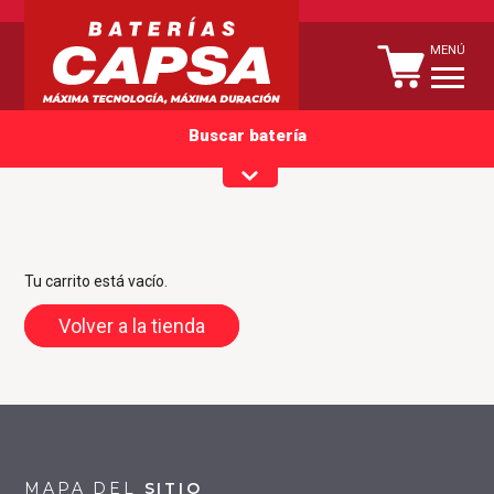
MENÚ
Buscar batería
Encuentra tu batería
Compra en línea y te instalamos tu batería por Capsa
Delivery o recógela en nuestro centro de distribución
Tu carrito está vacío.
Volver a la tienda
Tipo de vehículo
Marca
Modelo
MAPA DEL
SITIO