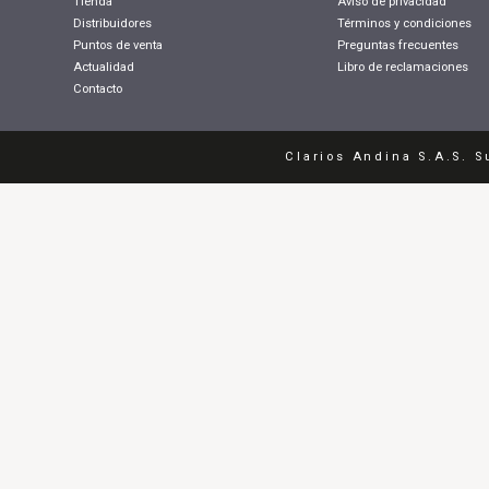
Tienda
Aviso de privacidad
Distribuidores
Términos y condiciones
Puntos de venta
Preguntas frecuentes
Actualidad
Libro de reclamaciones
Contacto
Clarios Andina S.A.S. S