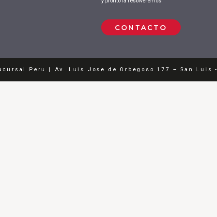
y pronto la resolveremos
CONTACTO
ucursal Peru | Av. Luis Jose de Orbegoso 177 – San Luis 